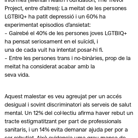
Project, entre d’altres): La meitat de les persones
LGTBIQ+ ha patit depressió i un 60% ha
experimentat episodios d’ansietat:
– Gairebé el 40% de les persones joves LGTBIQ+
ha pensat seriosament en el suïcidi, i
una de cada vuit ha intentat posar-hi fi.
– Entre les persones trans i no-binàries, prop de la
meitat ha considerat acabar amb la
seva vida.
Aquest malestar es veu agreujat per un accés
desigual i sovint discriminatori als serveis de salut
mental. Un 12% del col·lectiu afirma haver rebut un
tracte estigmatitzant per part de professionals
sanitaris, i un 14% evita demanar ajuda per por a
ser rebutjat. Això evidencia uma greu manca de