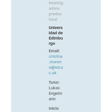
Investig
adora
predoc
toral
Univers
idad de
Edimbu
rgo
Email
:
cristina
.moren
o@ed.a
c.uk
Tutor
:
Lukas
Engelm
ann
Inicio