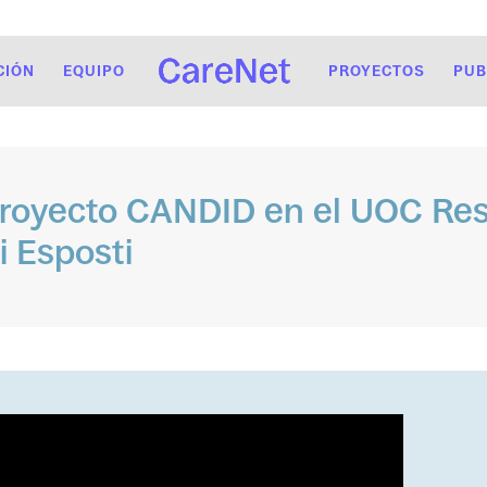
CIÓN
EQUIPO
PROYECTOS
PUB
proyecto CANDID en el UOC R
i Esposti