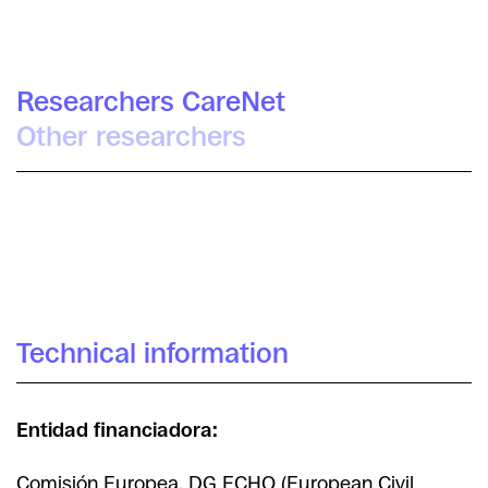
Researchers CareNet
Other researchers
Irra Rodríguez Giralt
Maria Cifre Sabater
Míriam Arenas
Daniel López Gómez
Technical information
Entidad financiadora:
Comisión Europea, DG ECHO (European Civil