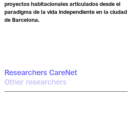
proyectos habitacionales articulados desde el
paradigma de la vida independiente en la ciudad
de Barcelona.
Researchers CareNet
Other researchers
Andrea García-
Santesmases
Fernández
Joan Moyà Kohler
Lluvi Farré