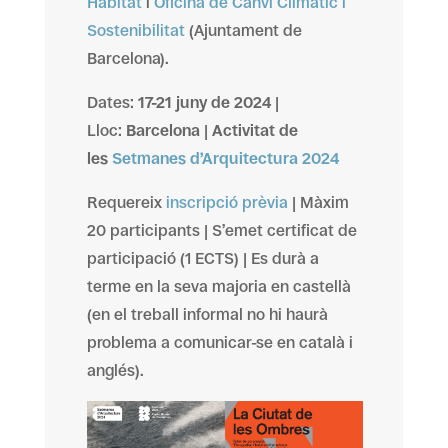
Habitat
i
Oficina de Canvi Climàtic i
Sostenibilitat
(Ajuntament de
Barcelona).
Dates:
17-21 juny de 2024
|
Lloc:
Barcelona
|
Activitat de
les
Setmanes d’Arquitectura 2024
Requereix
inscripció prèvia
| Màxim
20 participants | S’emet certificat de
participació (1 ECTS) | Es durà a
terme en la seva majoria en castellà
(en el treball informal no hi haurà
problema a comunicar-se en català i
anglés).