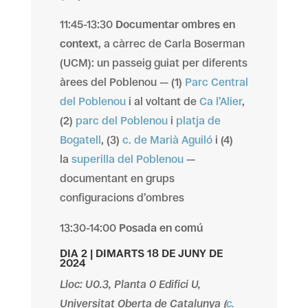
11:45-13:30
Documentar ombres en
context
, a càrrec de Carla Boserman
(UCM): un passeig guiat per diferents
àrees del Poblenou –– (1)
Parc Central
del Poblenou
i al voltant de
Ca l’Alier
,
(2)
parc del Poblenou
i
platja de
Bogatell
, (3)
c. de Marià Aguiló
i (4)
la
superilla del Poblenou
––
documentant en grups
configuracions d’ombres
13:30-14:00
Posada en comú
DIA 2 | DIMARTS 18 DE JUNY DE
2024
Lloc: U0.3, Planta 0 Edifici U,
Universitat Oberta de Catalunya (
c.