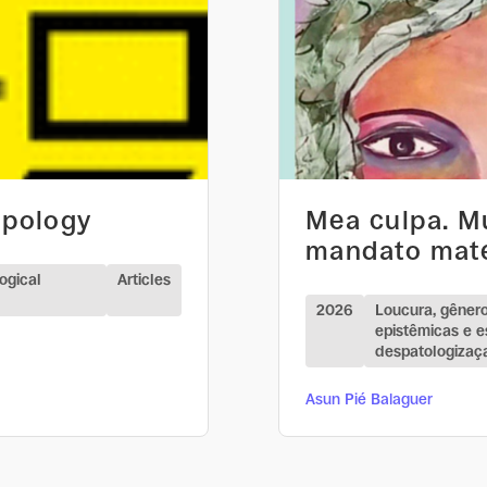
opology
Mea culpa. M
mandato mate
ogical
Articles
2026
Loucura, gênero
epistêmicas e e
despatologizaç
Asun Pié Balaguer