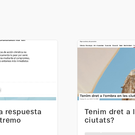
na respuesta
Tenim dret a 
xtremo
ciutats?