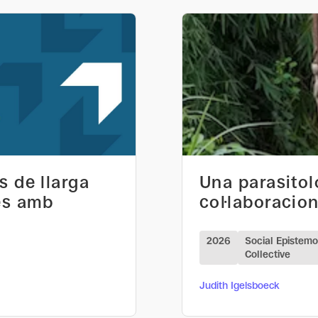
s de llarga
Una parasitol
es amb
col·laboracion
2026
Social Epistem
Collective
Judith Igelsboeck