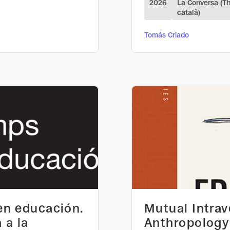
2026
La Conversa (T
català)
Tomás Criado
 en educación.
Mutual Intrav
 a la
Anthropology 