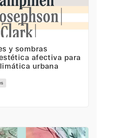
es y sombras
estética afectiva para
limática urbana
es