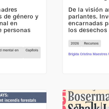
madres
De la visión a
s de género y
parlantes. In
nal en
encarnadas pa
e personas
los desechos 
2026
Recursos
ud mental en
Capítols
Brigida Cristina Maestres