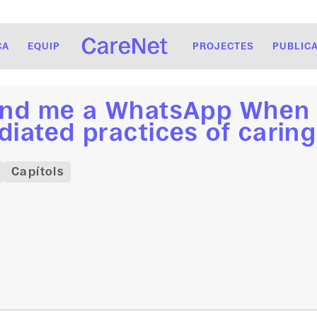
CA
EQUIP
PROJECTES
PUBLIC
end me a WhatsApp When y
iated practices of carin
Capítols