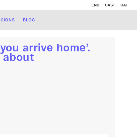
ENG
CAST
CAT
ACIONS
BLOG
ou arrive home’.
g about