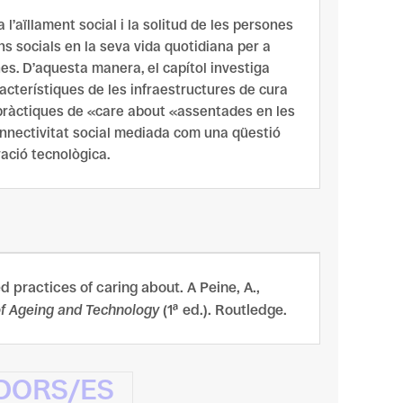
l’aïllament social i la solitud de les persones
ns socials en la seva vida quotidiana per a
nes. D’aquesta manera, el capítol investiga
acterístiques de les infraestructures de cura
pràctiques de «
care
about
«assentades en les
nnectivitat social
mediada
com una qüestió
vació tecnològica.
d practices of caring about. A
Peine, A.,
 of Ageing and Technology
(1ª ed.). Routledge.
ADORS/ES