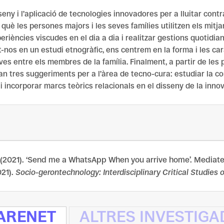
ny i l’aplicació de tecnologies innovadores per a lluitar contra 
què les persones majors i les seves famílies utilitzen els mitja
eriències viscudes en el dia a dia i realitzar gestions quotidia
nos en un estudi etnogràfic, ens centrem en la forma i les car
es entre els membres de la família. Finalment, a partir de les 
fan tres suggeriments per a l’àrea de tecno-cura: estudiar la co
 i incorporar marcs teòrics relacionals en el disseny de la inno
 (2021). ‘Send me a WhatsApp When you arrive home’. Mediate
021).
Socio-gerontechnology: Interdisciplinary Critical Studies
CARENET
ALTRES INVESTIG