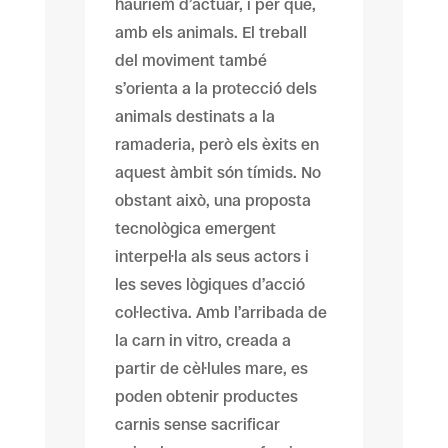
hauríem d’actuar, i per què,
amb els animals. El treball
del moviment també
s’orienta a la protecció dels
animals destinats a la
ramaderia, però els èxits en
aquest àmbit són tímids. No
obstant això, una proposta
tecnològica emergent
interpel·la als seus actors i
les seves lògiques d’acció
col·lectiva. Amb l’arribada de
la carn in vitro, creada a
partir de cèl·lules mare, es
poden obtenir productes
carnis sense sacrificar