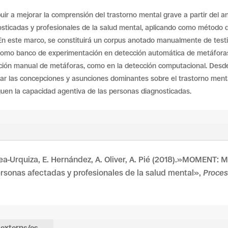
r a mejorar la comprensión del trastorno mental grave a partir del aná
osticadas y profesionales de la salud mental, aplicando como método de
s. En este marco, se constituirá un corpus anotado manualmente de te
r como banco de experimentación en detección automática de metáfora
ción manual de metáforas, como en la detección computacional. Desde u
tizar las concepciones y asunciones dominantes sobre el trastorno men
guen la capacidad agentiva de las personas diagnosticadas.
orrea-Urquiza, E. Hernández, A. Oliver, A. Pié (2018).»MOMENT: 
personas afectadas y profesionales de la salud mental»,
Proces
 externs/es