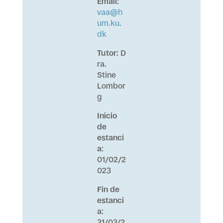
Email
:
vaa@h
um.ku.
dk
Tutor
: D
ra.
Stine
Lombor
g
Inicio
de
estanci
a
:
01/02/2
023
Fin de
estanci
a
:
31/03/2