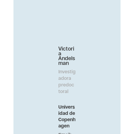
Victori
a
Andels
man
Investig
adora
predoc
toral
Univers
idad de
Copenh
agen