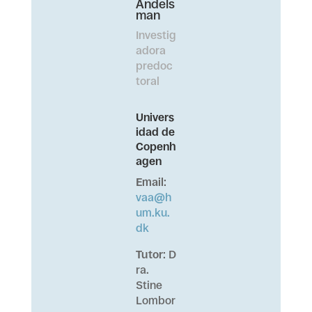
Andels
man
Investig
adora
predoc
toral
Univers
idad de
Copenh
agen
Email
:
vaa@h
um.ku.
dk
Tutor
: D
ra.
Stine
Lombor