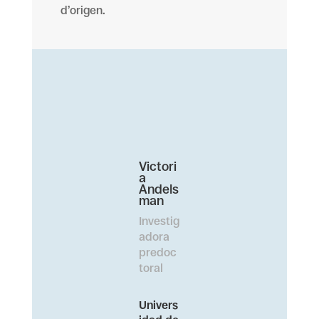
d’origen.
Victori
a
Andels
man
Investig
adora
predoc
toral
Univers