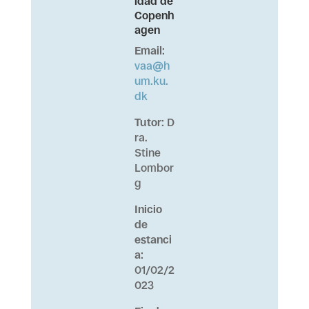
idad de
Copenh
agen
Email
:
vaa@h
um.ku.
dk
Tutor
: D
ra.
Stine
Lombor
g
Inicio
de
estanci
a
:
01/02/2
023