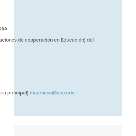
opea
aciones de cooperación en Educación) del
ora principal)
marenasc@uoc.edu