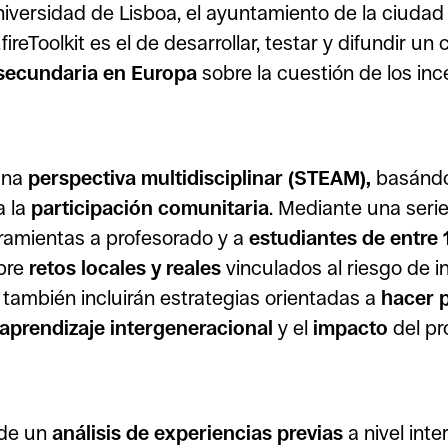
niversidad de Lisboa, el ayuntamiento de la ciudad 
ireToolkit es el de desarrollar, testar y difundir u
secundaria en Europa
sobre la cuestión de los inc
una
perspectiva multidisciplinar (STEAM),
basándo
a la
participación comunitaria
. Mediante una seri
rramientas a profesorado y a
estudiantes de entre 
bre
retos locales y reales
vinculados al riesgo de in
también incluirán estrategias orientadas a
hacer p
aprendizaje intergeneracional
y el
impacto
del pr
 de un
análisis de experiencias previas
a nivel int