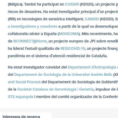
(Bélgica). També ha participat en
CUIDAR
(H2020), un projecte p
riscos de desastres. Ha estat investigador principal d’un projec
(RRI) en tecnologies de sensòrica intel·ligent,
CANDID
(H2020). E
a investigadores y creadores
a partir de la qual va desenvolupar
col·laboratiu sènior a España (
MOVICOMA
). Més recentmente, ha 
de
BCONNECT@Home
, un projecte europeo de JPI sobre envellim
ha liderat l’estudi qualitatiu de
RESICOVID-19
, un projecte finan
pandèmia en el sistema d’atenció residencial de Cataluña.
Ha estat investigador convidat del
Departament d’Antropologia 
del
Departament de Sociologia de la Universitat Andrés Bello
(Xi
and Social Process
del Departament de Sociologia de Goldsmiths
de la
Societat Catalana de Gerontologia i Geriatria
, impulsor de 
STS espanyola
i membre del comité organitzador de la Conferè
Interessos de recerca