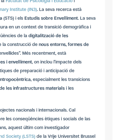
 la
Facultat de Psicologia i Educació
i
nary Institute (IN3)
. La seva recerca està
ía
(STS) i els
Estudis sobre Envelliment
. La seva
cura
en un context de transició demogràfica i
eqüències de la
digitalització de les
de la construcció de
nous entorns, formes de
envellides”. Més recentment, està
es i envelliment
, on inclou l’impacte dels
tiques de preparació i anticipació de
antropocèntrica
, especialment les transicions
de les infrastructures materials
i les
ojectes nacionals i internacionals. Cal
re les conseqüències ètiques i socials de las
rans, aquest últim com investigador
nd Society (LSTS)
de la Vrije Universitet Brussel