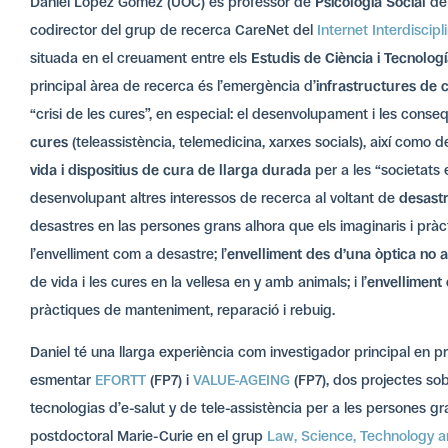
Daniel López Gómez (UOC) és professor de
Psicologia Social
de
codirector del grup de recerca CareNet del
Internet Interdiscipli
situada en el creuament entre els
Estudis de Ciència i Tecnolog
principal àrea de recerca és l’emergència d’
infrastructures de 
“crisi de les cures”, en especial: el desenvolupament i les cons
cures
(teleassistència, telemedicina, xarxes socials), així como 
vida i dispositius de cura de llarga durada
per a les “societats 
desenvolupant altres interessos de recerca al voltant de
desastr
desastres en las persones grans alhora que els imaginaris i pràc
l’envelliment com a desastre; l’
envelliment des d’una òptica no 
de vida i les cures en la vellesa en y amb animals; i l’
envelliment 
pràctiques de manteniment, reparació i rebuig.
Daniel té una llarga experiència com investigador principal en pr
esmentar
EFORTT
(FP7) i
VALUE-AGEING
(FP7), dos projectes sob
tecnologias d’e-salut y de tele-assistència per a les persones g
postdoctoral Marie-Curie en el grup
Law, Science, Technology a