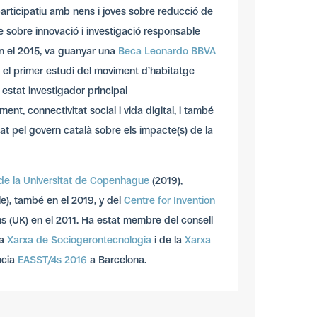
articipatiu amb nens i joves sobre reducció de
te sobre innovació i investigació responsable
n el 2015, va guanyar una
Beca Leonardo BBVA
 el primer estudi del moviment d’habitatge
estat investigador principal
ent, connectivitat social i vida digital, i també
çat pel govern català sobre els impacte(s) de la
de la Universitat de Copenhague
(2019),
le), també en el 2019, y del
Centre for Invention
 (UK) en el 2011. Ha estat membre del consell
la
Xarxa de Sociogerontecnologia
i de la
Xarxa
ncia
EASST/4s 2016
a Barcelona.