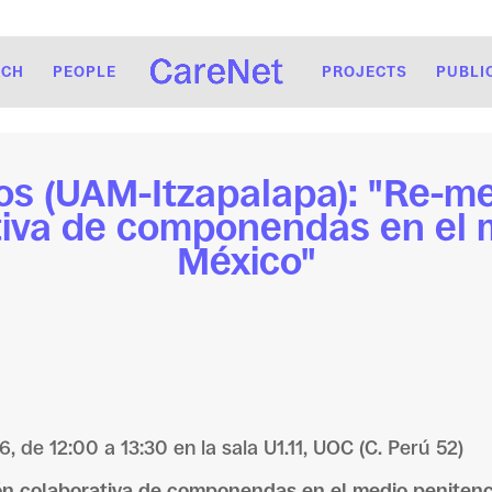
RCH
PEOPLE
PROJECTS
PUBLI
s (UAM-Itzapalapa): "Re-med
tiva de componendas en el 
México"
, de 12:00 a 13:30 en la sala U1.11, UOC (C. Perú 52)
ción colaborativa de componendas en el medio penitenc