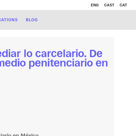
ENG
CAST
CAT
CATIONS
BLOG
iar lo carcelario. De
medio penitenciario en
iario en México