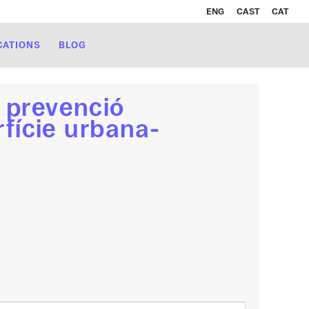
ENG
CAST
CAT
CATIONS
BLOG
e prevenció
rfície urbana-