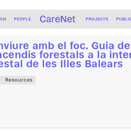
RCH
PEOPLE
PROJECTS
PUBLI
viure amb el foc. Guia d
ncendis forestals a la inte
estal de les Illes Balears
Resources