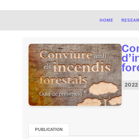
HOME
RESEA
Con
d’i
for
2022
PUBLICATION