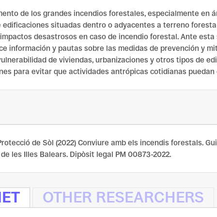
nto de los grandes incendios forestales, especialmente en á
dificaciones situadas dentro o adyacentes a terreno forestal,
impactos desastrosos en caso de incendio forestal. Ante esta si
ece información y pautas sobre las medidas de prevención y mit
lnerabilidad de viviendas, urbanizaciones y otros tipos de edif
es para evitar que actividades antrópicas cotidianas puedan c
i Protecció de Sòl (2022) Conviure amb els incendis forestals. G
n de les Illes Balears. Dipòsit legal PM 00873-2022.
NET
OTHER RESEARCHERS