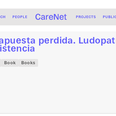
RCH
PEOPLE
PROJECTS
PUBLI
apuesta perdida. Ludopatí
istencia
Book
Books