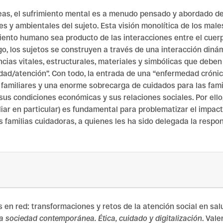
as, el sufrimiento mental es a menudo pensado y abordado de
les y ambientales del sujeto. Esta visión monolítica de los ma
to humano sea producto de las interacciones entre el cuerpo-
 los sujetos se construyen a través de una interacción dinámica
ancias vitales, estructurales, materiales y simbólicas que deb
dad/atención”. Con todo, la entrada de una “enfermedad crónic
s familiares y una enorme sobrecarga de cuidados para las fam
 sus condiciones económicas y sus relaciones sociales. Por ello
iliar en particular) es fundamental para problematizar el impac
s familias cuidadoras, a quienes les ha sido delegada la respo
dos en red: transformaciones y retos de la atención social en sal
la sociedad contemporánea. Ética, cuidado y digitalización
. Vale