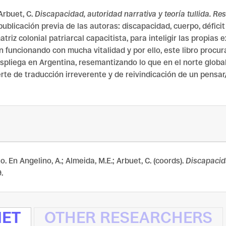
 Arbuet, C.
Discapacidad, autoridad narrativa y teoría tullida. Res
publicación previa de las autoras: discapacidad, cuerpo, défic
triz colonial patriarcal capacitista, para inteligir las propias
 funcionando con mucha vitalidad y por ello, este libro procura
espliega en Argentina, resemantizando lo que en el norte globa
rte de traducción irreverente y de reivindicación de un pensar
o. En Angelino, A.; Almeida, M.E.; Arbuet, C. (coords).
Discapacida
.
NET
OTHER RESEARCHERS