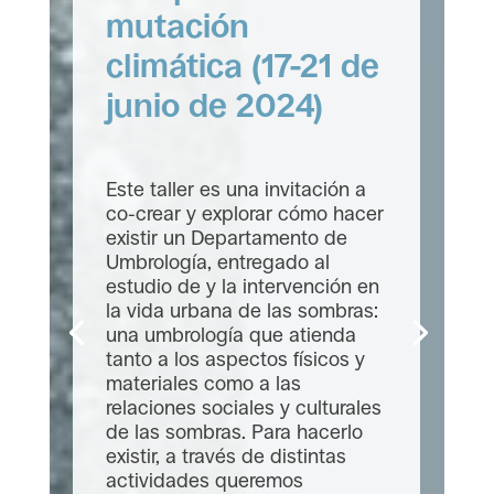
Lozano,
investigadora
predoctoral en
Estudios de
Ciencia y
Tecnología de la
Universidad de
Edimburgo,
realiza una
estancia con
CareNet
por
ehc_admin
|
febrero 13, 2023
|
Estancias de investigación
| 0