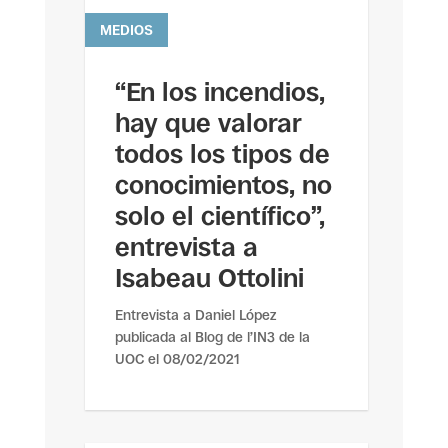
MEDIOS
leer más
“En los incendios,
hay que valorar
todos los tipos de
conocimientos, no
solo el científico”,
entrevista a
Isabeau Ottolini
Entrevista a Daniel López
publicada al Blog de l’IN3 de la
UOC el 08/02/2021