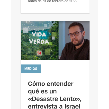
antes del 11 de febrero de 2022.
MEDIOS
leer más
Cómo entender
qué es un
«Desastre Lento»,
entrevista a Israel