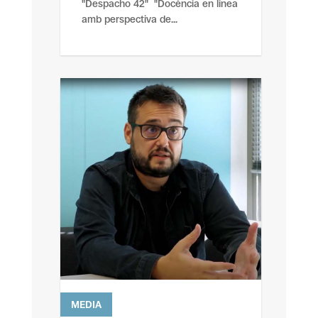
"Despacho 42" "Docència en linea
amb perspectiva de...
MEDIA
leer más