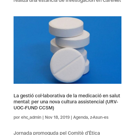
realiza una estancia de investigación en CareNet
La gestió col·laborativa de la medicació en salut
mental: per una nova cultura assistencial (URV-
UOC-FUND CCSM)
por
ehc_admin
|
Nov 18, 2019
|
Agenda
,
z-Asun-es
Jornada promoguda pel Comitè d’Ètica