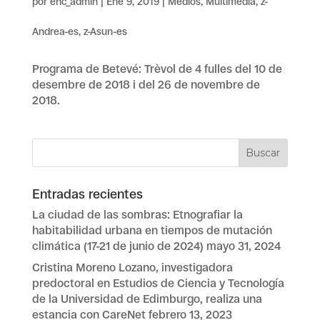
por
ehc_admin
|
Ene 9, 2019
|
Medios
,
Multimedia
,
z-
Andrea-es
,
z-Asun-es
Programa de Betevé: Trèvol de 4 fulles del 10 de
desembre de 2018 i del 26 de novembre de
2018.
Entradas recientes
La ciudad de las sombras: Etnografiar la
habitabilidad urbana en tiempos de mutación
climática (17-21 de junio de 2024)
mayo 31, 2024
Cristina Moreno Lozano, investigadora
predoctoral en Estudios de Ciencia y Tecnología
de la Universidad de Edimburgo, realiza una
estancia con CareNet
febrero 13, 2023