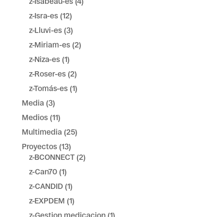
z-Isabeau-es
(4)
z-Isra-es
(12)
z-Lluvi-es
(3)
z-Miriam-es
(2)
z-Niza-es
(1)
z-Roser-es
(2)
z-Tomás-es
(1)
Media
(3)
Medios
(11)
Multimedia
(25)
Proyectos
(13)
z-BCONNECT
(2)
z-Can70
(1)
z-CANDID
(1)
z-EXPDEM
(1)
z-Gestion medicacion
(1)