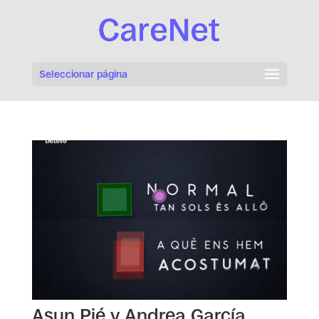
Seleccionar página
Asun Pié y Andrea García