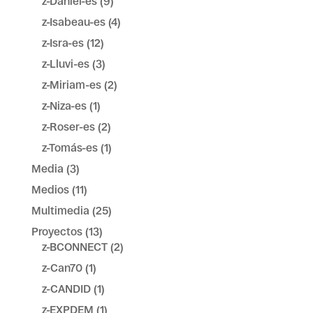
z-Daniel-es
(9)
z-Isabeau-es
(4)
z-Isra-es
(12)
z-Lluvi-es
(3)
z-Miriam-es
(2)
z-Niza-es
(1)
z-Roser-es
(2)
z-Tomás-es
(1)
Media
(3)
Medios
(11)
Multimedia
(25)
Proyectos
(13)
z-BCONNECT
(2)
z-Can70
(1)
z-CANDID
(1)
z-EXPDEM
(1)