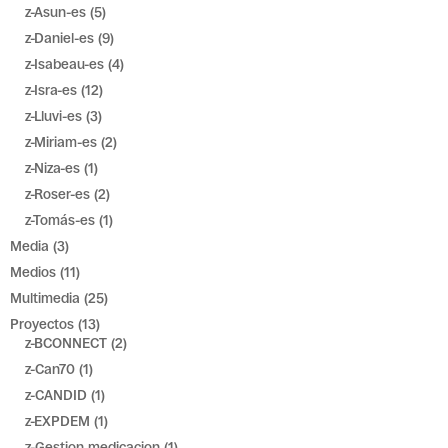
z-Asun-es
(5)
z-Daniel-es
(9)
z-Isabeau-es
(4)
z-Isra-es
(12)
z-Lluvi-es
(3)
z-Miriam-es
(2)
z-Niza-es
(1)
z-Roser-es
(2)
z-Tomás-es
(1)
Media
(3)
Medios
(11)
Multimedia
(25)
Proyectos
(13)
z-BCONNECT
(2)
z-Can70
(1)
z-CANDID
(1)
z-EXPDEM
(1)
z-Gestion medicacion
(1)