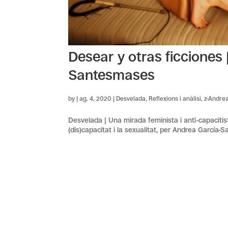
Desear y otras ficciones
Santesmases
by
|
ag. 4, 2020
|
Desvelada
,
Reflexions i anàlisi
,
z-Andre
Desvelada | Una mirada feminista i anti-capaciti
(dis)capacitat i la sexualitat, per Andrea García