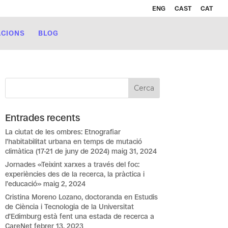
ENG
CAST
CAT
ACIONS
BLOG
Entrades recents
La ciutat de les ombres: Etnografiar
l’habitabilitat urbana en temps de mutació
climàtica (17-21 de juny de 2024)
maig 31, 2024
Jornades «Teixint xarxes a través del foc:
experiències des de la recerca, la pràctica i
l’educació»
maig 2, 2024
Cristina Moreno Lozano, doctoranda en Estudis
de Ciència i Tecnologia de la Universitat
d’Edimburg està fent una estada de recerca a
CareNet
febrer 13, 2023