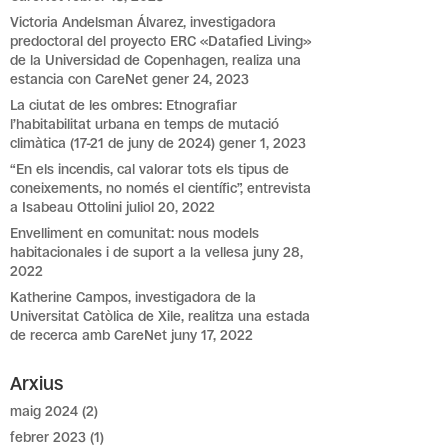
Victoria Andelsman Álvarez, investigadora
predoctoral del proyecto ERC «Datafied Living»
de la Universidad de Copenhagen, realiza una
estancia con CareNet
gener 24, 2023
La ciutat de les ombres: Etnografiar
l’habitabilitat urbana en temps de mutació
climàtica (17-21 de juny de 2024)
gener 1, 2023
“En els incendis, cal valorar tots els tipus de
coneixements, no només el científic”, entrevista
a Isabeau Ottolini
juliol 20, 2022
Envelliment en comunitat: nous models
habitacionales i de suport a la vellesa
juny 28,
2022
Katherine Campos, investigadora de la
Universitat Catòlica de Xile, realitza una estada
de recerca amb CareNet
juny 17, 2022
Arxius
maig 2024
(2)
febrer 2023
(1)