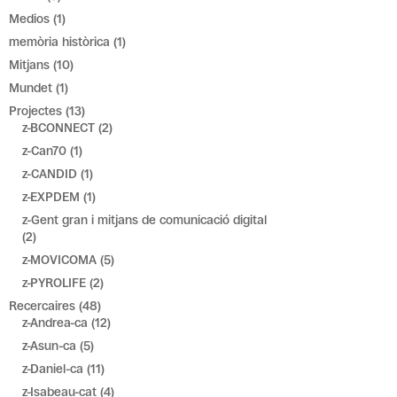
Medios
(1)
memòria històrica
(1)
Mitjans
(10)
Mundet
(1)
Projectes
(13)
z-BCONNECT
(2)
z-Can70
(1)
z-CANDID
(1)
z-EXPDEM
(1)
z-Gent gran i mitjans de comunicació digital
(2)
z-MOVICOMA
(5)
z-PYROLIFE
(2)
Recercaires
(48)
z-Andrea-ca
(12)
z-Asun-ca
(5)
z-Daniel-ca
(11)
z-Isabeau-cat
(4)