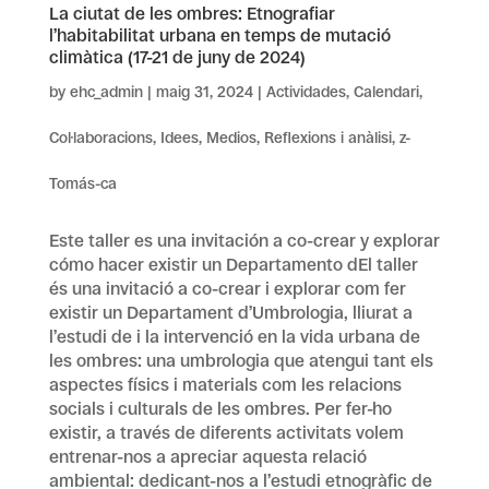
La ciutat de les ombres: Etnografiar
l’habitabilitat urbana en temps de mutació
climàtica (17-21 de juny de 2024)
by
ehc_admin
|
maig 31, 2024
|
Actividades
,
Calendari
,
Col·laboracions
,
Idees
,
Medios
,
Reflexions i anàlisi
,
z-
Tomás-ca
Este taller es una invitación a co-crear y explorar
cómo hacer existir un Departamento dEl taller
és una invitació a co-crear i explorar com fer
existir un Departament d’Umbrologia, lliurat a
l’estudi de i la intervenció en la vida urbana de
les ombres: una umbrologia que atengui tant els
aspectes físics i materials com les relacions
socials i culturals de les ombres. Per fer-ho
existir, a través de diferents activitats volem
entrenar-nos a apreciar aquesta relació
ambiental: dedicant-nos a l’estudi etnogràfic de