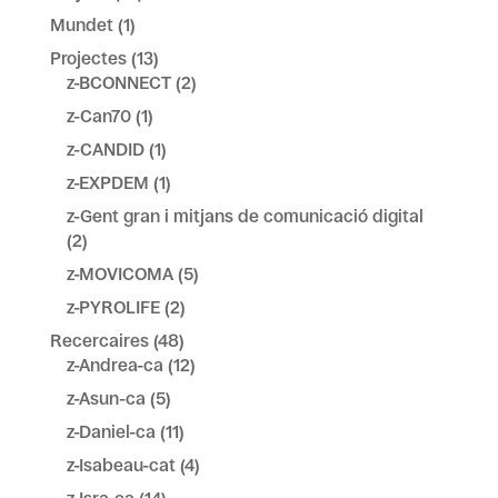
Mundet
(1)
Projectes
(13)
z-BCONNECT
(2)
z-Can70
(1)
z-CANDID
(1)
z-EXPDEM
(1)
z-Gent gran i mitjans de comunicació digital
(2)
z-MOVICOMA
(5)
z-PYROLIFE
(2)
Recercaires
(48)
z-Andrea-ca
(12)
z-Asun-ca
(5)
z-Daniel-ca
(11)
z-Isabeau-cat
(4)