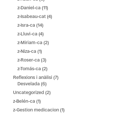
z-Daniel-ca
(11)
z-Isabeau-cat
(4)
z-Isra-ca
(14)
z-Lluvi-ca
(4)
z-Miriam-ca
(2)
z-Niza-ca
(1)
z-Roser-ca
(3)
z-Tomás-ca
(2)
Reflexions i anàlisi
(7)
Desvelada
(6)
Uncategorized
(2)
z-Belén-ca
(1)
z-Gestion medicacion
(1)