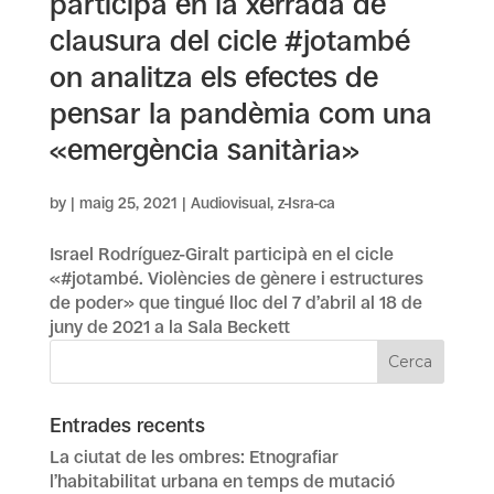
participa en la xerrada de
clausura del cicle #jotambé
on analitza els efectes de
pensar la pandèmia com una
«emergència sanitària»
by
|
maig 25, 2021
|
Audiovisual
,
z-Isra-ca
Israel Rodríguez-Giralt participà en el cicle
«#jotambé. Violències de gènere i estructures
de poder» que tingué lloc del 7 d’abril al 18 de
juny de 2021 a la Sala Beckett
Entrades recents
La ciutat de les ombres: Etnografiar
l’habitabilitat urbana en temps de mutació