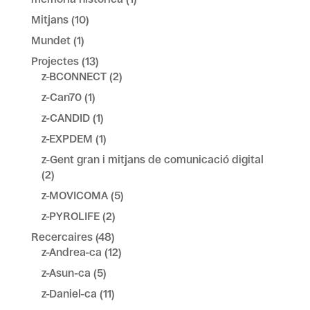
Mitjans
(10)
Mundet
(1)
Projectes
(13)
z-BCONNECT
(2)
z-Can70
(1)
z-CANDID
(1)
z-EXPDEM
(1)
z-Gent gran i mitjans de comunicació digital
(2)
z-MOVICOMA
(5)
z-PYROLIFE
(2)
Recercaires
(48)
z-Andrea-ca
(12)
z-Asun-ca
(5)
z-Daniel-ca
(11)