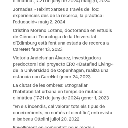
climàtica (17-21 de juny de 2024)
maig 31, 2024
Jornades «Teixint xarxes a través del foc:
experiències des de la recerca, la pràctica i
l’educació»
maig 2, 2024
Cristina Moreno Lozano, doctoranda en Estudis
de Ciència i Tecnologia de la Universitat
d’Edimburg està fent una estada de recerca a
CareNet
febrer 13, 2023
Victoria Andelsman Álvarez, investigadora
predoctoral del proyecto ERC «Datafied Living»
de la Universidad de Copenhagen, realiza una
estancia con CareNet
gener 24, 2023
La ciutat de les ombres: Etnografiar
l’habitabilitat urbana en temps de mutació
climàtica (17-21 de juny de 2024)
gener 1, 2023
“En els incendis, cal valorar tots els tipus de
coneixements, no només el científic”, entrevista
a Isabeau Ottolini
juliol 20, 2022
Envelliment en comunitat: nous models