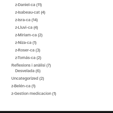
z-Daniel-ca
(11)
z-Isabeau-cat
(4)
z-Isra-ca
(14)
z-Lluvi-ca
(4)
z-Miriam-ca
(2)
z-Niza-ca
(1)
z-Roser-ca
(3)
z-Tomás-ca
(2)
Reflexions i anàlisi
(7)
Desvelada
(6)
Uncategorized
(2)
z-Belén-ca
(1)
z-Gestion medicacion
(1)