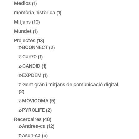
Medios
(1)
memòria històrica
(1)
Mitjans
(10)
Mundet
(1)
Projectes
(13)
z-BCONNECT
(2)
z-Can70
(1)
z-CANDID
(1)
z-EXPDEM
(1)
z-Gent gran i mitjans de comunicació digital
(2)
z-MOVICOMA
(5)
z-PYROLIFE
(2)
Recercaires
(48)
z-Andrea-ca
(12)
z-Asun-ca
(5)