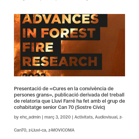
Presentació de «Cures en la convivència de
persones grans», publicació derivada del treball
de relatoria que Lluvi Farré ha fet amb el grup de
cohabitatge senior Can 70 (Sostre Cívic)
by
ehc_admin
|
març 3, 2020
|
Activitats
,
Audiovisual
,
z-
Can70
,
z-Lluvi-ca
,
z-MOVICOMA