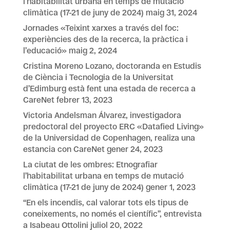
l’habitabilitat urbana en temps de mutació
climàtica (17-21 de juny de 2024)
maig 31, 2024
Jornades «Teixint xarxes a través del foc:
experiències des de la recerca, la pràctica i
l’educació»
maig 2, 2024
Cristina Moreno Lozano, doctoranda en Estudis
de Ciència i Tecnologia de la Universitat
d’Edimburg està fent una estada de recerca a
CareNet
febrer 13, 2023
Victoria Andelsman Álvarez, investigadora
predoctoral del proyecto ERC «Datafied Living»
de la Universidad de Copenhagen, realiza una
estancia con CareNet
gener 24, 2023
La ciutat de les ombres: Etnografiar
l’habitabilitat urbana en temps de mutació
climàtica (17-21 de juny de 2024)
gener 1, 2023
“En els incendis, cal valorar tots els tipus de
coneixements, no només el científic”, entrevista
a Isabeau Ottolini
juliol 20, 2022