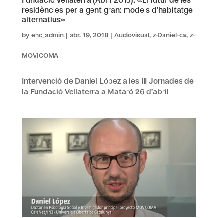
Fundació Vellaterra (Abril 2018): «El futur de les
residències per a gent gran: models d’habitatge
alternatius»
by
ehc_admin
|
abr. 19, 2018
|
Audiovisual
,
z-Daniel-ca
,
z-
MOVICOMA
Intervenció de Daniel López a les III Jornades de
la Fundació Vellaterra a Mataró 26 d’abril