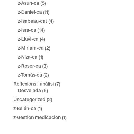
z-Asun-ca
(5)
z-Daniel-ca
(11)
z-Isabeau-cat
(4)
z-Isra-ca
(14)
z-Lluvi-ca
(4)
z-Miriam-ca
(2)
z-Niza-ca
(1)
z-Roser-ca
(3)
z-Tomás-ca
(2)
Reflexions i anàlisi
(7)
Desvelada
(6)
Uncategorized
(2)
z-Belén-ca
(1)
z-Gestion medicacion
(1)