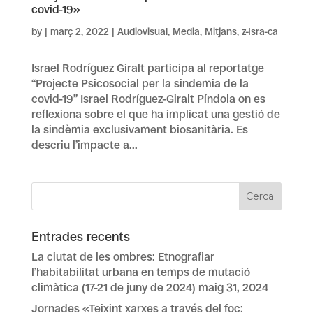
covid-19»
by
|
març 2, 2022
|
Audiovisual
,
Media
,
Mitjans
,
z-Isra-ca
Israel Rodríguez Giralt participa al reportatge
“Projecte Psicosocial per la sindemia de la
covid-19” Israel Rodríguez-Giralt Píndola on es
reflexiona sobre el que ha implicat una gestió de
la sindèmia exclusivament biosanitària. Es
descriu l’impacte a...
Entrades recents
La ciutat de les ombres: Etnografiar
l’habitabilitat urbana en temps de mutació
climàtica (17-21 de juny de 2024)
maig 31, 2024
Jornades «Teixint xarxes a través del foc: