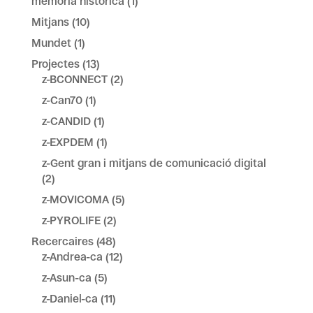
memòria històrica
(1)
Mitjans
(10)
Mundet
(1)
Projectes
(13)
z-BCONNECT
(2)
z-Can70
(1)
z-CANDID
(1)
z-EXPDEM
(1)
z-Gent gran i mitjans de comunicació digital
(2)
z-MOVICOMA
(5)
z-PYROLIFE
(2)
Recercaires
(48)
z-Andrea-ca
(12)
z-Asun-ca
(5)
z-Daniel-ca
(11)