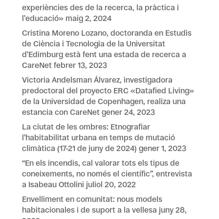
experiències des de la recerca, la pràctica i
l’educació»
maig 2, 2024
Cristina Moreno Lozano, doctoranda en Estudis
de Ciència i Tecnologia de la Universitat
d’Edimburg està fent una estada de recerca a
CareNet
febrer 13, 2023
Victoria Andelsman Álvarez, investigadora
predoctoral del proyecto ERC «Datafied Living»
de la Universidad de Copenhagen, realiza una
estancia con CareNet
gener 24, 2023
La ciutat de les ombres: Etnografiar
l’habitabilitat urbana en temps de mutació
climàtica (17-21 de juny de 2024)
gener 1, 2023
“En els incendis, cal valorar tots els tipus de
coneixements, no només el científic”, entrevista
a Isabeau Ottolini
juliol 20, 2022
Envelliment en comunitat: nous models
habitacionales i de suport a la vellesa
juny 28,