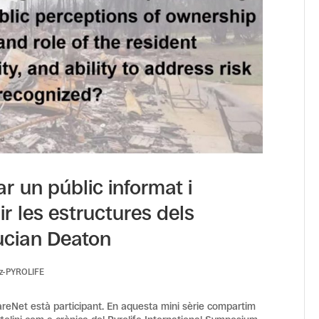
ar un públic informat i
 les estructures dels
Lucian Deaton
z-PYROLIFE
areNet està participant. En aquesta mini sèrie compartim