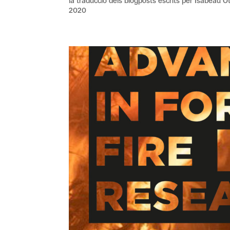
la traducció dels blogposts escrits per Isabeau O
2020