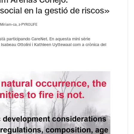
 social en la gestió de riscos»
-Miriam-ca
,
z-PYROLIFE
stà participando CareNet. En aquesta mini sèrie
 Isabeau Ottolini i Kathleen Uyttewaal com a crònica del