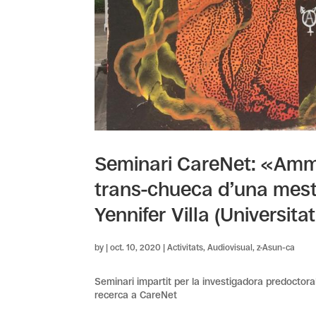
Seminari CareNet: «Amm
trans-chueca d’una mest
Yennifer Villa (Universit
by
|
oct. 10, 2020
|
Activitats
,
Audiovisual
,
z-Asun-ca
Seminari impartit per la investigadora predoctoral
recerca a CareNet