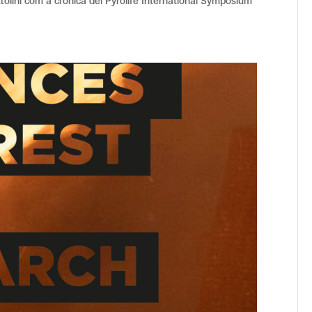
ttolini com a crònica del Pyrolife International Symposium