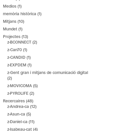
Medios
(1)
memòria històrica
(1)
Mitjans
(10)
Mundet
(1)
Projectes
(13)
z-BCONNECT
(2)
z-Can70
(1)
z-CANDID
(1)
z-EXPDEM
(1)
z-Gent gran i mitjans de comunicació digital
(2)
z-MOVICOMA
(5)
z-PYROLIFE
(2)
Recercaires
(48)
z-Andrea-ca
(12)
z-Asun-ca
(5)
z-Daniel-ca
(11)
z-Isabeau-cat
(4)