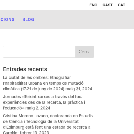
ENG
CAST
CAT
ACIONS
BLOG
Entrades recents
La ciutat de les ombres: Etnografiar
l’habitabilitat urbana en temps de mutació
climàtica (17-21 de juny de 2024)
maig 31, 2024
Jornades «Teixint xarxes a través del foc:
experiències des de la recerca, la pràctica i
l’educació»
maig 2, 2024
Cristina Moreno Lozano, doctoranda en Estudis
de Ciència i Tecnologia de la Universitat
d’Edimburg està fent una estada de recerca a
CareNet
febrer 13, 2023