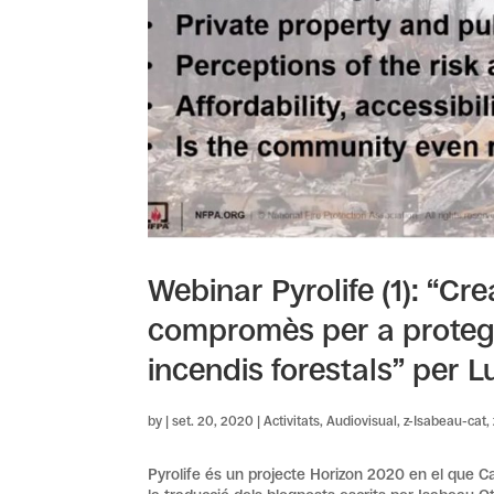
Webinar Pyrolife (1): “Cre
compromès per a protegir
incendis forestals” per 
by
|
set. 20, 2020
|
Activitats
,
Audiovisual
,
z-Isabeau-cat
,
Pyrolife és un projecte Horizon 2020 en el que C