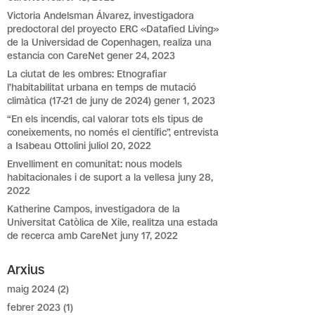
Victoria Andelsman Álvarez, investigadora
predoctoral del proyecto ERC «Datafied Living»
de la Universidad de Copenhagen, realiza una
estancia con CareNet
gener 24, 2023
La ciutat de les ombres: Etnografiar
l’habitabilitat urbana en temps de mutació
climàtica (17-21 de juny de 2024)
gener 1, 2023
“En els incendis, cal valorar tots els tipus de
coneixements, no només el científic”, entrevista
a Isabeau Ottolini
juliol 20, 2022
Envelliment en comunitat: nous models
habitacionales i de suport a la vellesa
juny 28,
2022
Katherine Campos, investigadora de la
Universitat Catòlica de Xile, realitza una estada
de recerca amb CareNet
juny 17, 2022
Arxius
maig 2024
(2)
febrer 2023
(1)