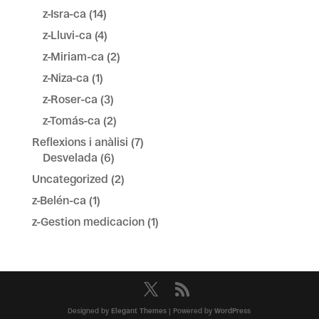
z-Isra-ca
(14)
z-Lluvi-ca
(4)
z-Miriam-ca
(2)
z-Niza-ca
(1)
z-Roser-ca
(3)
z-Tomás-ca
(2)
Reflexions i anàlisi
(7)
Desvelada
(6)
Uncategorized
(2)
z-Belén-ca
(1)
z-Gestion medicacion
(1)
Designed by
Elegant Themes
| Powered by
WordPress