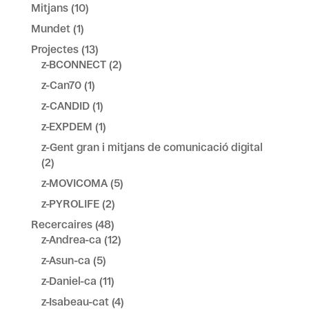
Mitjans
(10)
Mundet
(1)
Projectes
(13)
z-BCONNECT
(2)
z-Can70
(1)
z-CANDID
(1)
z-EXPDEM
(1)
z-Gent gran i mitjans de comunicació digital
(2)
z-MOVICOMA
(5)
z-PYROLIFE
(2)
Recercaires
(48)
z-Andrea-ca
(12)
z-Asun-ca
(5)
z-Daniel-ca
(11)
z-Isabeau-cat
(4)