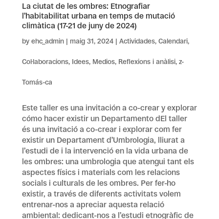
La ciutat de les ombres: Etnografiar
l’habitabilitat urbana en temps de mutació
climàtica (17-21 de juny de 2024)
by
ehc_admin
|
maig 31, 2024
|
Actividades
,
Calendari
,
Col·laboracions
,
Idees
,
Medios
,
Reflexions i anàlisi
,
z-
Tomás-ca
Este taller es una invitación a co-crear y explorar
cómo hacer existir un Departamento dEl taller
és una invitació a co-crear i explorar com fer
existir un Departament d’Umbrologia, lliurat a
l’estudi de i la intervenció en la vida urbana de
les ombres: una umbrologia que atengui tant els
aspectes físics i materials com les relacions
socials i culturals de les ombres. Per fer-ho
existir, a través de diferents activitats volem
entrenar-nos a apreciar aquesta relació
ambiental: dedicant-nos a l’estudi etnogràfic de