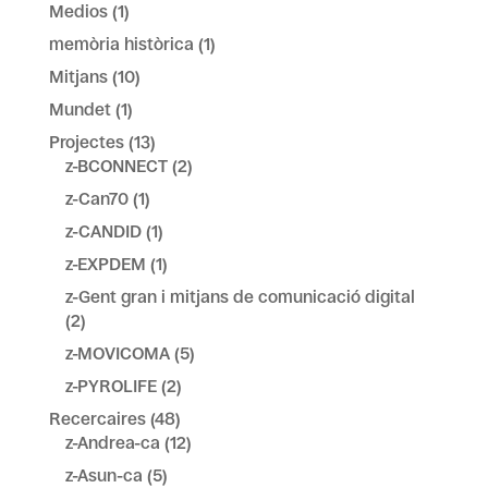
Medios
(1)
memòria històrica
(1)
Mitjans
(10)
Mundet
(1)
Projectes
(13)
z-BCONNECT
(2)
z-Can70
(1)
z-CANDID
(1)
z-EXPDEM
(1)
z-Gent gran i mitjans de comunicació digital
(2)
z-MOVICOMA
(5)
z-PYROLIFE
(2)
Recercaires
(48)
z-Andrea-ca
(12)
z-Asun-ca
(5)