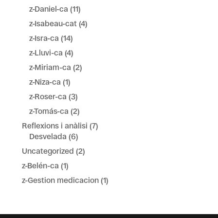
z-Daniel-ca
(11)
z-Isabeau-cat
(4)
z-Isra-ca
(14)
z-Lluvi-ca
(4)
z-Miriam-ca
(2)
z-Niza-ca
(1)
z-Roser-ca
(3)
z-Tomás-ca
(2)
Reflexions i anàlisi
(7)
Desvelada
(6)
Uncategorized
(2)
z-Belén-ca
(1)
z-Gestion medicacion
(1)