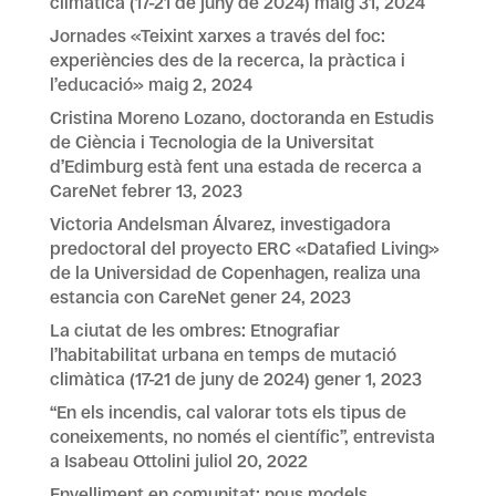
climàtica (17-21 de juny de 2024)
maig 31, 2024
Jornades «Teixint xarxes a través del foc:
experiències des de la recerca, la pràctica i
l’educació»
maig 2, 2024
Cristina Moreno Lozano, doctoranda en Estudis
de Ciència i Tecnologia de la Universitat
d’Edimburg està fent una estada de recerca a
CareNet
febrer 13, 2023
Victoria Andelsman Álvarez, investigadora
predoctoral del proyecto ERC «Datafied Living»
de la Universidad de Copenhagen, realiza una
estancia con CareNet
gener 24, 2023
La ciutat de les ombres: Etnografiar
l’habitabilitat urbana en temps de mutació
climàtica (17-21 de juny de 2024)
gener 1, 2023
“En els incendis, cal valorar tots els tipus de
coneixements, no només el científic”, entrevista
a Isabeau Ottolini
juliol 20, 2022
Envelliment en comunitat: nous models