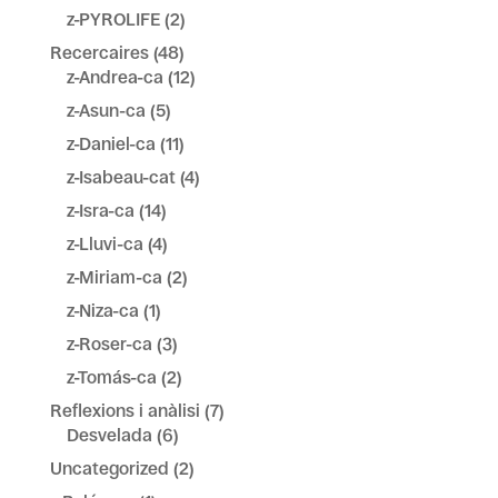
z-PYROLIFE
(2)
Recercaires
(48)
z-Andrea-ca
(12)
z-Asun-ca
(5)
z-Daniel-ca
(11)
z-Isabeau-cat
(4)
z-Isra-ca
(14)
z-Lluvi-ca
(4)
z-Miriam-ca
(2)
z-Niza-ca
(1)
z-Roser-ca
(3)
z-Tomás-ca
(2)
Reflexions i anàlisi
(7)
Desvelada
(6)
Uncategorized
(2)