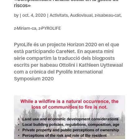
riscos»
by
|
oct. 4, 2020
|
Activitats
,
Audiovisual
,
z-Isabeau-cat
,
z-Miriam-ca
,
z-PYROLIFE
PyroLife és un projecte Horizon 2020 en el que
està participando CareNet. En aquesta mini
sèrie compartim la traducció dels blogposts
escrits per Isabeau Ottolini i Kathleen Uyttewaal
com a crònica del Pyrolife International
Symposium 2020