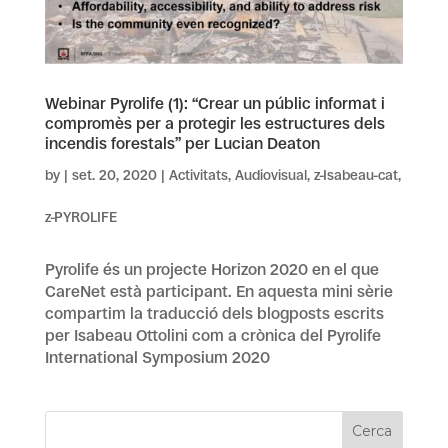
Webinar Pyrolife (1): “Crear un públic informat i
compromès per a protegir les estructures dels
incendis forestals” per Lucian Deaton
by
|
set. 20, 2020
|
Activitats
,
Audiovisual
,
z-Isabeau-cat
,
z-PYROLIFE
Pyrolife és un projecte Horizon 2020 en el que
CareNet està participant. En aquesta mini sèrie
compartim la traducció dels blogposts escrits
per Isabeau Ottolini com a crònica del Pyrolife
International Symposium 2020