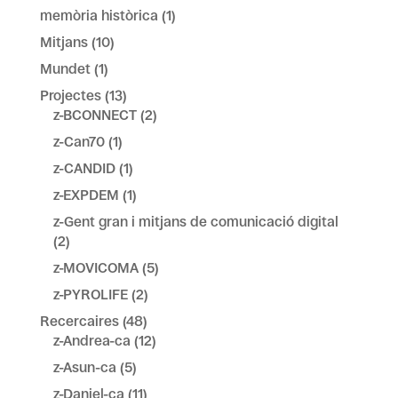
memòria històrica
(1)
Mitjans
(10)
Mundet
(1)
Projectes
(13)
z-BCONNECT
(2)
z-Can70
(1)
z-CANDID
(1)
z-EXPDEM
(1)
z-Gent gran i mitjans de comunicació digital
(2)
z-MOVICOMA
(5)
z-PYROLIFE
(2)
Recercaires
(48)
z-Andrea-ca
(12)
z-Asun-ca
(5)
z-Daniel-ca
(11)