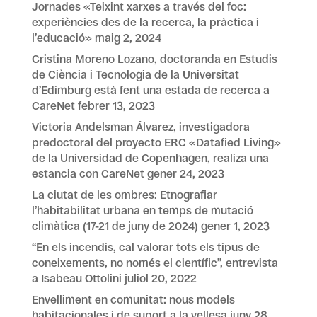
Jornades «Teixint xarxes a través del foc:
experiències des de la recerca, la pràctica i
l’educació»
maig 2, 2024
Cristina Moreno Lozano, doctoranda en Estudis
de Ciència i Tecnologia de la Universitat
d’Edimburg està fent una estada de recerca a
CareNet
febrer 13, 2023
Victoria Andelsman Álvarez, investigadora
predoctoral del proyecto ERC «Datafied Living»
de la Universidad de Copenhagen, realiza una
estancia con CareNet
gener 24, 2023
La ciutat de les ombres: Etnografiar
l’habitabilitat urbana en temps de mutació
climàtica (17-21 de juny de 2024)
gener 1, 2023
“En els incendis, cal valorar tots els tipus de
coneixements, no només el científic”, entrevista
a Isabeau Ottolini
juliol 20, 2022
Envelliment en comunitat: nous models
habitacionales i de suport a la vellesa
juny 28,