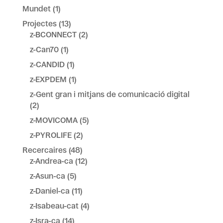
Mundet
(1)
Projectes
(13)
z-BCONNECT
(2)
z-Can70
(1)
z-CANDID
(1)
z-EXPDEM
(1)
z-Gent gran i mitjans de comunicació digital
(2)
z-MOVICOMA
(5)
z-PYROLIFE
(2)
Recercaires
(48)
z-Andrea-ca
(12)
z-Asun-ca
(5)
z-Daniel-ca
(11)
z-Isabeau-cat
(4)
z-Isra-ca
(14)