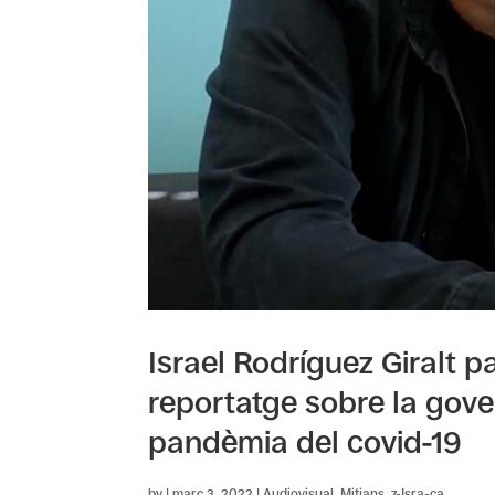
Israel Rodríguez Giralt p
reportatge sobre la gove
pandèmia del covid-19
by
|
març 3, 2022
|
Audiovisual
,
Mitjans
,
z-Isra-ca