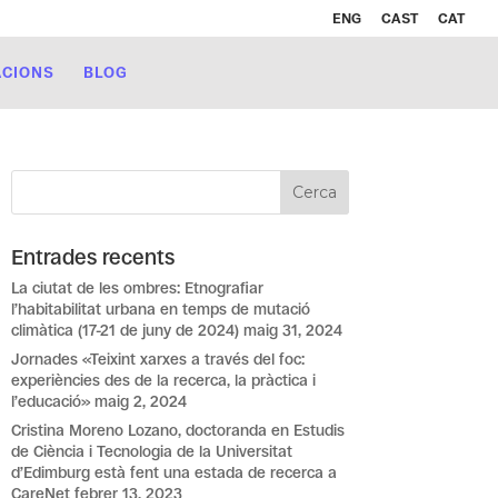
ENG
CAST
CAT
ACIONS
BLOG
Entrades recents
La ciutat de les ombres: Etnografiar
l’habitabilitat urbana en temps de mutació
climàtica (17-21 de juny de 2024)
maig 31, 2024
Jornades «Teixint xarxes a través del foc:
experiències des de la recerca, la pràctica i
l’educació»
maig 2, 2024
Cristina Moreno Lozano, doctoranda en Estudis
de Ciència i Tecnologia de la Universitat
d’Edimburg està fent una estada de recerca a
CareNet
febrer 13, 2023