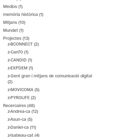
Medios
(1)
memòria històrica
(1)
Mitjans
(10)
Mundet
(1)
Projectes
(13)
z-BCONNECT
(2)
z-Can70
(1)
z-CANDID
(1)
z-EXPDEM
(1)
z-Gent gran i mitjans de comunicació digital
(2)
z-MOVICOMA
(5)
z-PYROLIFE
(2)
Recercaires
(48)
z-Andrea-ca
(12)
z-Asun-ca
(5)
z-Daniel-ca
(11)
z-Isabeau-cat
(4)