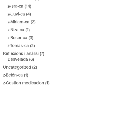
z-Isra-ca
(14)
z-Lluvi-ca
(4)
z-Miriam-ca
(2)
z-Niza-ca
(1)
z-Roser-ca
(3)
z-Tomás-ca
(2)
Reflexions i anàlisi
(7)
Desvelada
(6)
Uncategorized
(2)
z-Belén-ca
(1)
z-Gestion medicacion
(1)