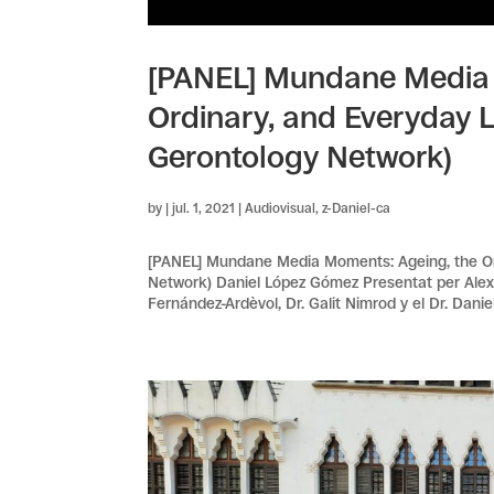
[PANEL] Mundane Media 
Ordinary, and Everyday L
Gerontology Network)
by
|
jul. 1, 2021
|
Audiovisual
,
z-Daniel-ca
[PANEL] Mundane Media Moments: Ageing, the Ord
Network) Daniel López Gómez Presentat per Alexa
Fernández-Ardèvol, Dr. Galit Nimrod y el Dr. Daniel