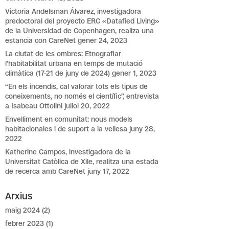
Victoria Andelsman Álvarez, investigadora
predoctoral del proyecto ERC «Datafied Living»
de la Universidad de Copenhagen, realiza una
estancia con CareNet
gener 24, 2023
La ciutat de les ombres: Etnografiar
l’habitabilitat urbana en temps de mutació
climàtica (17-21 de juny de 2024)
gener 1, 2023
“En els incendis, cal valorar tots els tipus de
coneixements, no només el científic”, entrevista
a Isabeau Ottolini
juliol 20, 2022
Envelliment en comunitat: nous models
habitacionales i de suport a la vellesa
juny 28,
2022
Katherine Campos, investigadora de la
Universitat Catòlica de Xile, realitza una estada
de recerca amb CareNet
juny 17, 2022
Arxius
maig 2024
(2)
febrer 2023
(1)