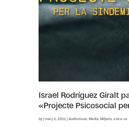
Israel Rodríguez Giralt p
«Projecte Psicosocial pe
by
|
març 2, 2022
|
Audiovisual
,
Media
,
Mitjans
,
z-Isra-ca