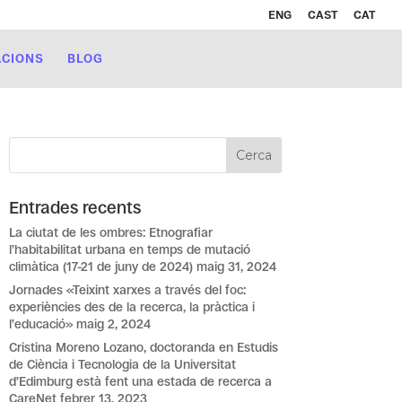
ENG
CAST
CAT
ACIONS
BLOG
Entrades recents
La ciutat de les ombres: Etnografiar
l’habitabilitat urbana en temps de mutació
climàtica (17-21 de juny de 2024)
maig 31, 2024
Jornades «Teixint xarxes a través del foc:
experiències des de la recerca, la pràctica i
l’educació»
maig 2, 2024
Cristina Moreno Lozano, doctoranda en Estudis
de Ciència i Tecnologia de la Universitat
d’Edimburg està fent una estada de recerca a
CareNet
febrer 13, 2023