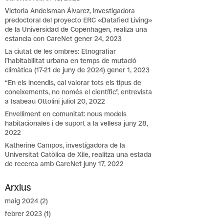
Victoria Andelsman Álvarez, investigadora
predoctoral del proyecto ERC «Datafied Living»
de la Universidad de Copenhagen, realiza una
estancia con CareNet
gener 24, 2023
La ciutat de les ombres: Etnografiar
l’habitabilitat urbana en temps de mutació
climàtica (17-21 de juny de 2024)
gener 1, 2023
“En els incendis, cal valorar tots els tipus de
coneixements, no només el científic”, entrevista
a Isabeau Ottolini
juliol 20, 2022
Envelliment en comunitat: nous models
habitacionales i de suport a la vellesa
juny 28,
2022
Katherine Campos, investigadora de la
Universitat Catòlica de Xile, realitza una estada
de recerca amb CareNet
juny 17, 2022
Arxius
maig 2024
(2)
febrer 2023
(1)