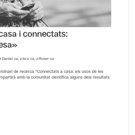
casa i connectats:
lesa»
z-Daniel-ca
,
z-Isra-ca
,
z-Roser-ca
seminari de recerca “Connectats a casa: els usos de les
compartirà amb la comunitat científica alguns dels resultats