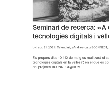
Seminari de recerca: «A 
tecnologies digitals i vel
by
|
abr. 21, 2021
|
Calendari
,
z-Andrea-ca
,
z-BCONNECT
,
Els propers dies 10 i 12 de maig es realitzarà el 
tecnologies digitals en la vellesa”, en el que es 
del projecte BCONNECT@HOME.