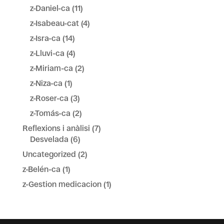
z-Daniel-ca
(11)
z-Isabeau-cat
(4)
z-Isra-ca
(14)
z-Lluvi-ca
(4)
z-Miriam-ca
(2)
z-Niza-ca
(1)
z-Roser-ca
(3)
z-Tomás-ca
(2)
Reflexions i anàlisi
(7)
Desvelada
(6)
Uncategorized
(2)
z-Belén-ca
(1)
z-Gestion medicacion
(1)