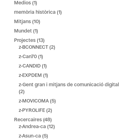
Medios
(1)
memòria històrica
(1)
Mitjans
(10)
Mundet
(1)
Projectes
(13)
z-BCONNECT
(2)
z-Can70
(1)
z-CANDID
(1)
z-EXPDEM
(1)
z-Gent gran i mitjans de comunicació digital
(2)
z-MOVICOMA
(5)
z-PYROLIFE
(2)
Recercaires
(48)
z-Andrea-ca
(12)
z-Asun-ca
(5)