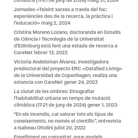
climàtica (17-21 de juny de 2024)
maig 31, 2024
Jornades «Teixint xarxes a través del foc:
experiències des de la recerca, la pràctica i
l’educació»
maig 2, 2024
Cristina Moreno Lozano, doctoranda en Estudis
de Ciència i Tecnologia de la Universitat
d’Edimburg està fent una estada de recerca a
CareNet
febrer 13, 2023
Victoria Andelsman Álvarez, investigadora
predoctoral del proyecto ERC «Datafied Living»
de la Universidad de Copenhagen, realiza una
estancia con CareNet
gener 24, 2023
La ciutat de les ombres: Etnografiar
l’habitabilitat urbana en temps de mutació
climàtica (17-21 de juny de 2024)
gener 1, 2023
“En els incendis, cal valorar tots els tipus de
coneixements, no només el científic”, entrevista
a Isabeau Ottolini
juliol 20, 2022
Envelliment en comunitat: nous models