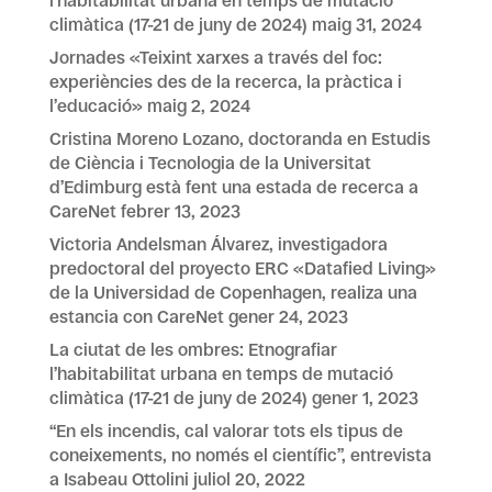
l’habitabilitat urbana en temps de mutació
climàtica (17-21 de juny de 2024)
maig 31, 2024
Jornades «Teixint xarxes a través del foc:
experiències des de la recerca, la pràctica i
l’educació»
maig 2, 2024
Cristina Moreno Lozano, doctoranda en Estudis
de Ciència i Tecnologia de la Universitat
d’Edimburg està fent una estada de recerca a
CareNet
febrer 13, 2023
Victoria Andelsman Álvarez, investigadora
predoctoral del proyecto ERC «Datafied Living»
de la Universidad de Copenhagen, realiza una
estancia con CareNet
gener 24, 2023
La ciutat de les ombres: Etnografiar
l’habitabilitat urbana en temps de mutació
climàtica (17-21 de juny de 2024)
gener 1, 2023
“En els incendis, cal valorar tots els tipus de
coneixements, no només el científic”, entrevista
a Isabeau Ottolini
juliol 20, 2022