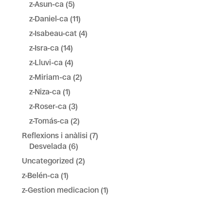
z-Asun-ca
(5)
z-Daniel-ca
(11)
z-Isabeau-cat
(4)
z-Isra-ca
(14)
z-Lluvi-ca
(4)
z-Miriam-ca
(2)
z-Niza-ca
(1)
z-Roser-ca
(3)
z-Tomás-ca
(2)
Reflexions i anàlisi
(7)
Desvelada
(6)
Uncategorized
(2)
z-Belén-ca
(1)
z-Gestion medicacion
(1)