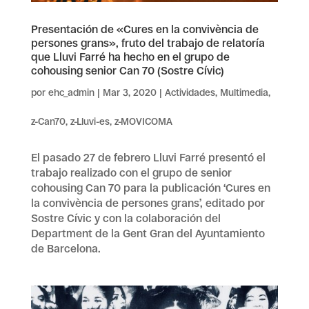
Presentación de «Cures en la convivència de
persones grans», fruto del trabajo de relatoría
que Lluvi Farré ha hecho en el grupo de
cohousing senior Can 70 (Sostre Cívic)
por
ehc_admin
|
Mar 3, 2020
|
Actividades
,
Multimedia
,
z-Can70
,
z-Lluvi-es
,
z-MOVICOMA
El pasado 27 de febrero Lluvi Farré presentó el
trabajo realizado con el grupo de senior
cohousing Can 70 para la publicación ‘Cures en
la convivència de persones grans’, editado por
Sostre Cívic y con la colaboración del
Department de la Gent Gran del Ayuntamiento
de Barcelona.