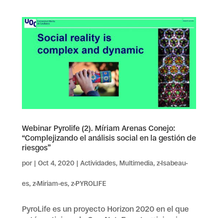
Webinar Pyrolife (2). Míriam Arenas Conejo:
“Complejizando el análisis social en la gestión de
riesgos”
por
|
Oct 4, 2020
|
Actividades
,
Multimedia
,
z-Isabeau-
es
,
z-Miriam-es
,
z-PYROLIFE
PyroLife es un proyecto Horizon 2020 en el que