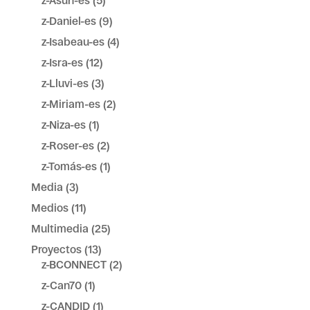
z-Asun-es
(5)
z-Daniel-es
(9)
z-Isabeau-es
(4)
z-Isra-es
(12)
z-Lluvi-es
(3)
z-Miriam-es
(2)
z-Niza-es
(1)
z-Roser-es
(2)
z-Tomás-es
(1)
Media
(3)
Medios
(11)
Multimedia
(25)
Proyectos
(13)
z-BCONNECT
(2)
z-Can70
(1)
z-CANDID
(1)