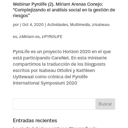
Webinar Pyrolife (2). Míriam Arenas Conejo:
“Complejizando el análisis social en la gestión de
riesgos”
por
|
Oct 4, 2020
|
Actividades
,
Multimedia
,
z-Isabeau-
es
,
z-Miriam-es
,
z-PYROLIFE
PyroLife es un proyecto Horizon 2020 en el que
está participando CareNet. En esta miniserie
compartimos la traducción de los blogposts
escritos por Isabeau Ottolini y Kathleen
Uyttewaal como crónica del Pyrolife
International Symposium 2020
Entradas recientes